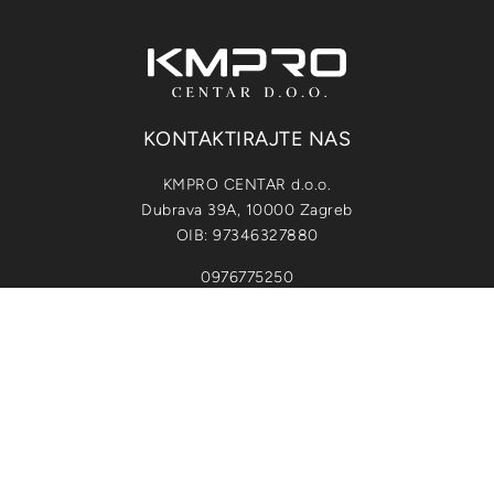
KONTAKTIRAJTE NAS
KMPRO CENTAR d.o.o.
Dubrava 39A, 10000 Zagreb
OIB: 97346327880
0976775250
info@kmpro-centar.hr
POVEZNICE
Usluge
Novosti
Kontakt